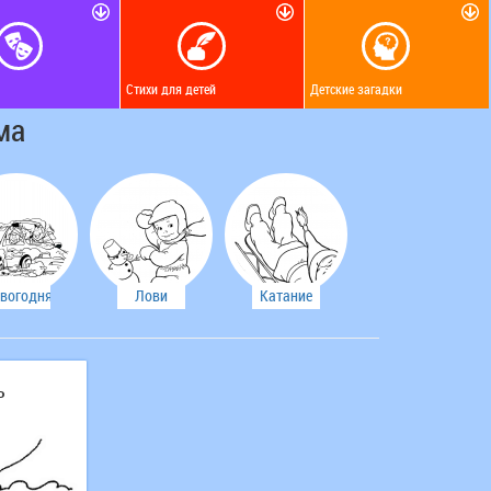
Стихи для детей
Детские загадки
ма
вогодняя
Лови
Катание
скраска
снежок
на санках
ь