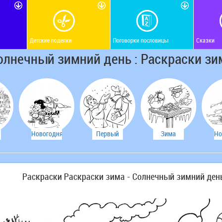
Детские поделки
Поговорки пословицы
Сказки
олнечный зимний день : Раскраски зи
Новогодняя
Первый
Зима
Но
раскраска
снег
ра
Раскраски Раскраски зима - Солнечный зимний ден