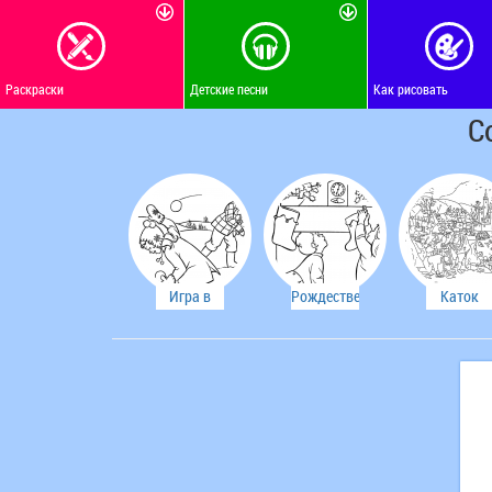
Раскраски
Детские песни
Как рисовать
С
Игра в
Рождественский
Каток
снежки
чулок