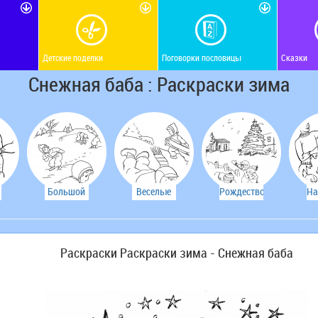
Детские поделки
Поговорки пословицы
Сказки
Снежная баба : Раскраски зима
Большой
Веселые
Рождество
На
снежный
гонки
ком
Раскраски Раскраски зима - Снежная баба