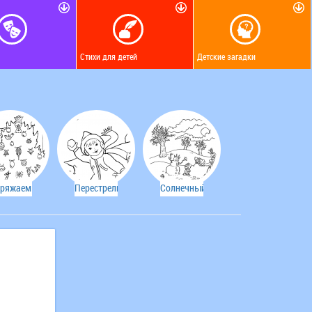
Стихи для детей
Детские загадки
ряжаем
Перестрелка
Солнечный
ёлку
зимний
день