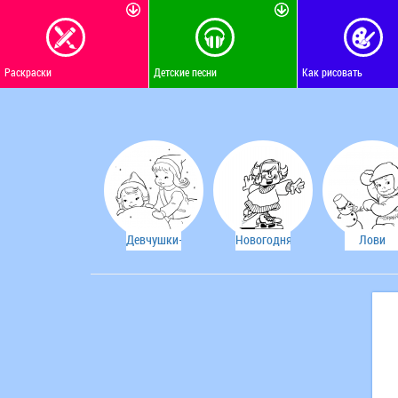
Раскраски
Детские песни
Как рисовать
Девчушки-
Новогодняя
Лови
хохотушки
раскраска
снежок