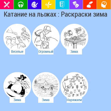
Катание на лыжах : Раскраски зима
Веселые
Огромный
Зима
гонки
снежный
ком
Зима
Зима
Наряжаем
ёлку