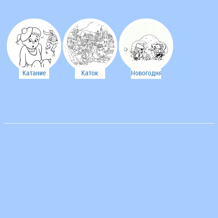
Катание
Каток
Новогодняя
на
раскраска
коньках