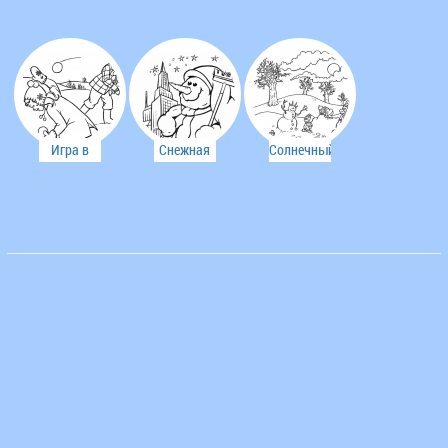
Игра в
Снежная
Солнечный
снежки
баба
зимний
день