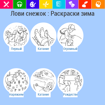
Лови снежок : Раскраски зима
Первый
Катание
Огромный
снег
на санках
снежный
ком
Наряжаем
Катание
Рождественский
ёлку
на лыжах
чулок