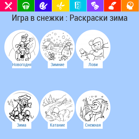
Игра в снежки : Раскраски зима
Новогодняя
Зимние
Лови
раскраска
развлечения
снежок
Зима
Катание
Снежная
на горке
баба