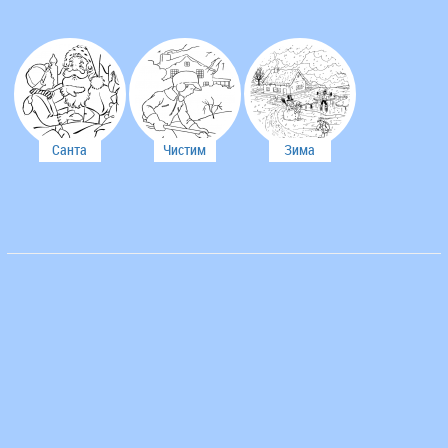
Санта
Чистим
Зима
Клаус
двор от
снега