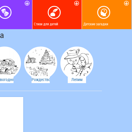
Стихи для детей
Детские загадки
ма
вогодняя
Рождество
Лепим
скраска
снеговика