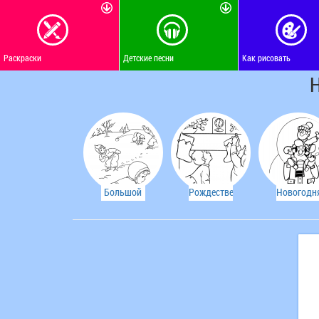
Раскраски
Детские песни
Как рисовать
Н
Большой
Рождественский
Новогодн
снежный
чулок
раскраск
ком