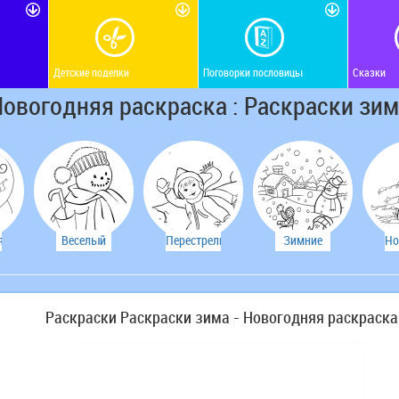
Детские поделки
Поговорки пословицы
Сказки
овогодняя раскраска : Раскраски зи
яя
Веселый
Перестрелка
Зимние
Но
а
снеговик
развлечения
ра
Раскраски Раскраски зима - Новогодняя раскраска