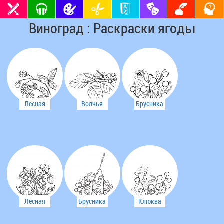
Виноград : Раскраски ягоды
Лесная
Волчья
Брусника
малина
Ягода
Лесная
Брусника
Клюква
земляника