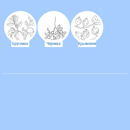
Брусника
Черника
Крыжовник