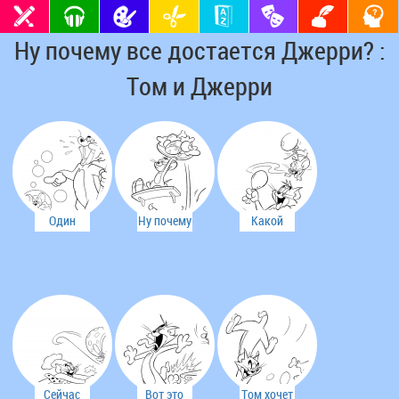
Ну почему все достается Джерри? :
Том и Джерри
Один
Ну почему
Какой
мыльный
все
ароматный
фокус
достается
кусок
Тома...
Джерри?
курицы!
Сейчас
Вот это
Том хочет