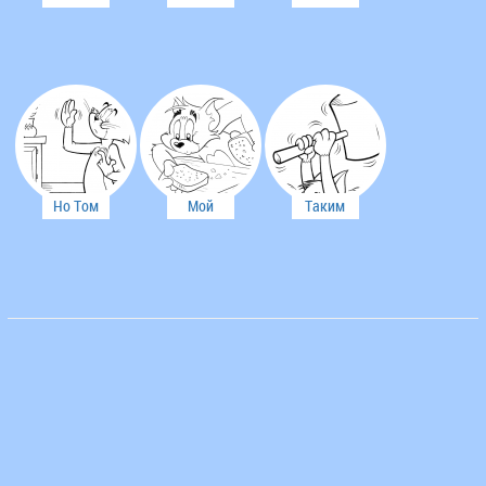
Том
удар!
прибить
наконец
Джерри
Джерри
позавтракает
силач.
веником
Но Том
Мой
Таким
решил
бутерброд
молотком
помочь
был с
я уже не
другу
мышью!?
промажу