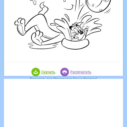
Скачать
Распечатать
Показать все "Раскраски Том и Джерри"