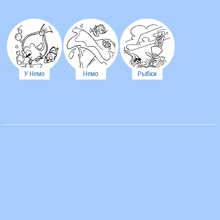
плен
Якорь
У Немо
Немо
Рыбки
спала
учится
спасают
маска
плавать
Немо