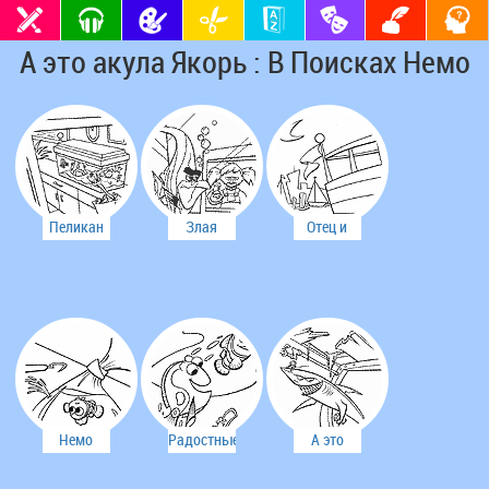
А это акула Якорь : В Поисках Немо
Пеликан
Злая
Отец и
привез
девчонка
сын
Немо к
нашли
аквариуму
карабль
Немо
Радостные
А это
попал в
рыбки
акула