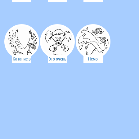
Дорри
устали
привез
мы!
Немо к
аквариуму
Катание в
Это очень
Немо
пелекане
вредная
учится
девочка
плавать