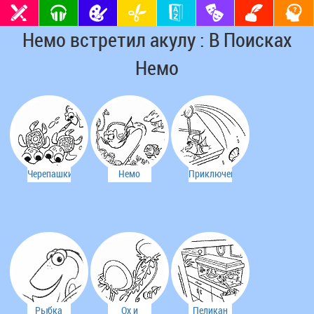
Немо встретил акулу : В Поисках
Немо
Черепашки
Немо
Приключения
- друзья
очень
Немо
Немо
удивлен
Рыбка
Ох и
Пеликан