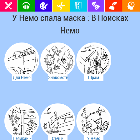
У Немо спала маска : В Поисках
Немо
Для Немо
Знакомство
Шрам
все
в
стал
интересно
аквариуме
другом
Немо
Пеликан -
Отец и
У Немо