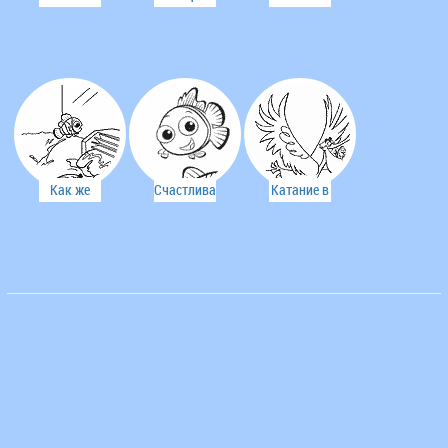
настоящий
сын
спала
добряк
нашли
маска
карабль
Как же
Счастливая
Катание в
выбраться
семья
пелекане
из
Немо
аквариума?