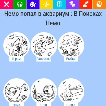
Немо попал в аквариум : В Поисках
Немо
Шрам
Радостные
Рыбки
стал
рыбки
спасают
другом
Немо
Немо
Немо
Отец
Отец и