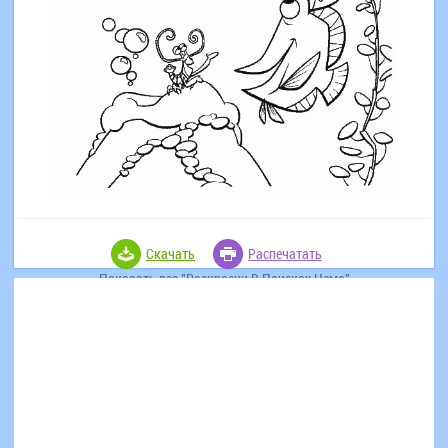
Скачать
Распечатать
Показать все "Раскраски В Поисках Немо"