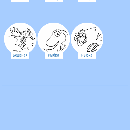
очень
очень
сын
удивлен
переживает
нашли
за сына
карабль
Бешеная
Рыбка
Рыбка
птичка
Дорри
Дорри
всегда
печальная