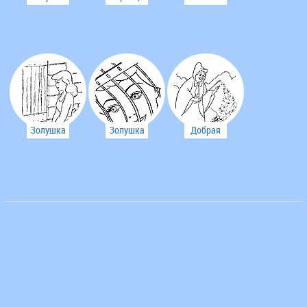
направляется
ищет
самых
во дворец
владелицу
красивых
туфельки
мышей...
Золушка
Золушка
Добрая
открывает
попала в
фея
чулан
мышеловку
решила
помочь
Золушке