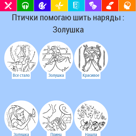
Птички помогаю шить наряды :
Золушка
Все стало
Золушка
Красивое
как
спешит на
бальное
прежде...
бал
платье
Золушка
Принц
Нашла