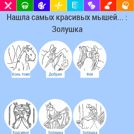
Нашла самых красивых мышей... :
Золушка
Конь тоже
Добрая
Фея
расстроился
фея
разрешает
решила
танцевать
помочь
до 12
Золушке
ночи
Красивое
Золушка
Золушка