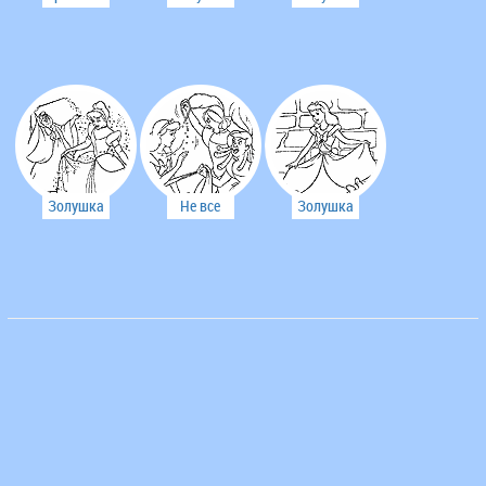
бальное
спешит на
во дворце
платье
примерку
Золушка
Не все
Золушка
стала
были
спешит на
настоящей
рады
бал
леди
видеть
Золушку