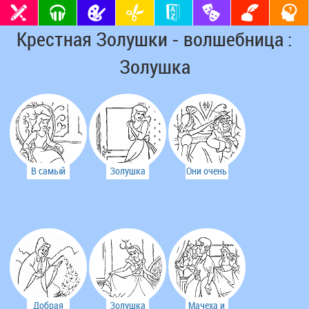
Крестная Золушки - волшебница :
Золушка
В самый
Золушка
Они очень
раз!
не
злятся!
унывает
Она не
подходит
Добрая
Золушка
Мачеха и