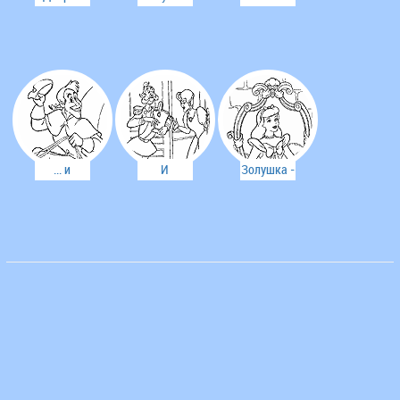
фея
во дворце
сестры не
решила
любят
помочь
Золушку
Золушке
... и
И
Золушка -
превратился
заезжает
настоящая
в кучера.
на
принцесса
примерку
в дом
мачехи