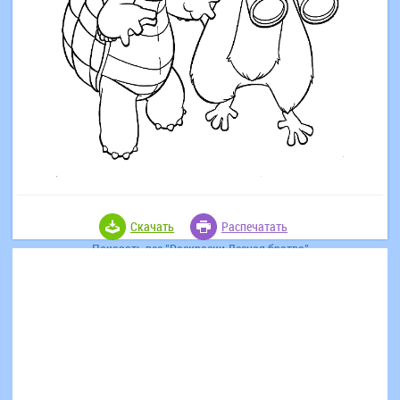
Скачать
Распечатать
Показать все "Раскраски Лесная братва"