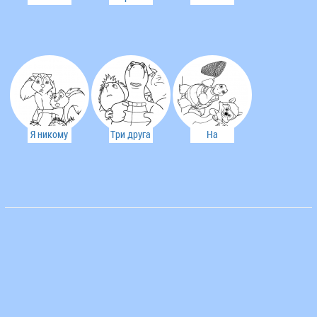
изгородь
прогулке
сторож
Я никому
Три друга
На
тебя не
рыбалке
дам в
обиду!