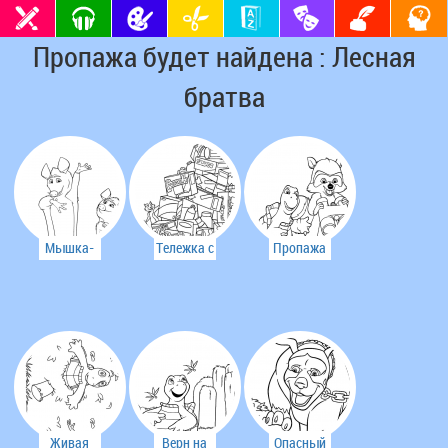
Пропажа будет найдена : Лесная
братва
Мышка-
Тележка с
Пропажа
хвастунишка
едой
будет
найдена
Живая
Верн на
Опасный