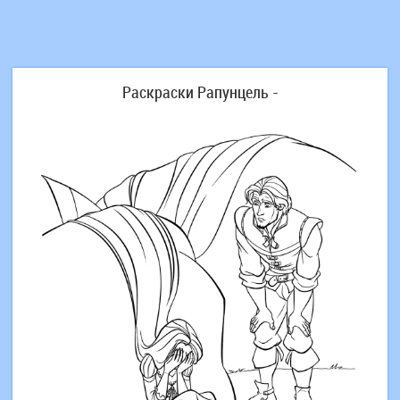
Раскраски Рапунцель -