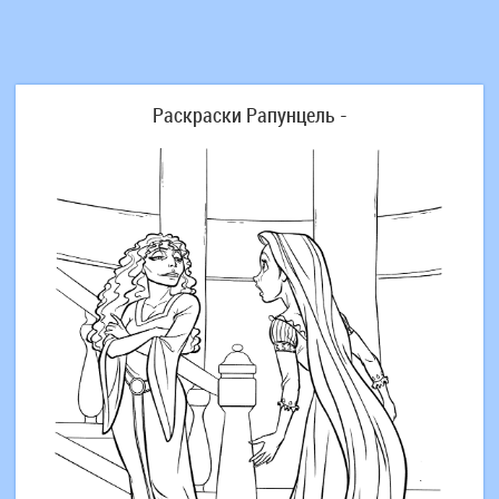
Раскраски Рапунцель -