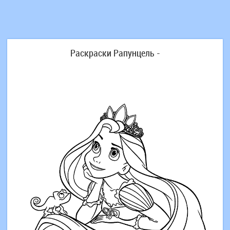
Раскраски Рапунцель -