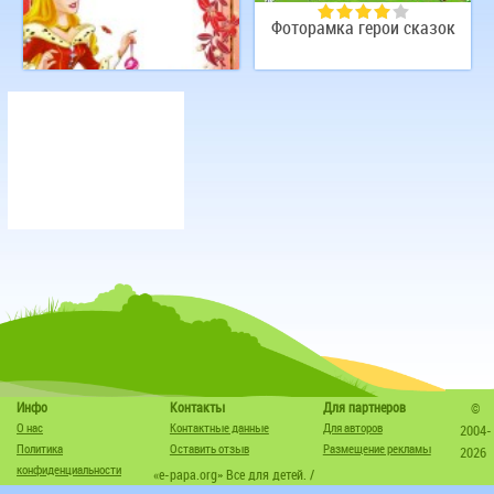
Фоторамка герои сказок
Рамка для маленькой
принцессы
Инфо
Контакты
Для партнеров
©
О нас
Контактные данные
Для авторов
2004-
Политика
Оставить отзыв
Размещение рекламы
2026
конфиденциальности
«e-papa.org» Все для детей. /