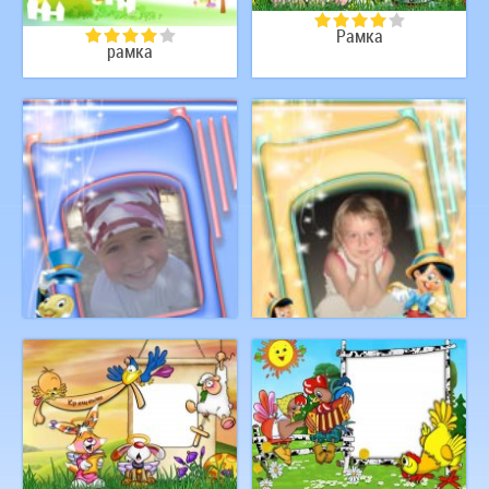
Рамка
рамка
Рамка с героями
Рамочка с Пинокио
мульфильмов