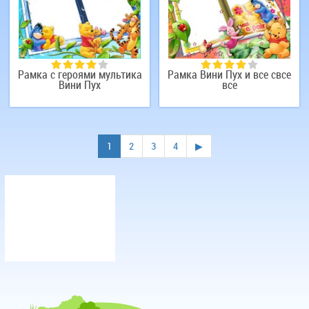
Рамка с героями мультика
Рамка Вини Пух и все свсе
Вини Пух
все
1
2
3
4
▶