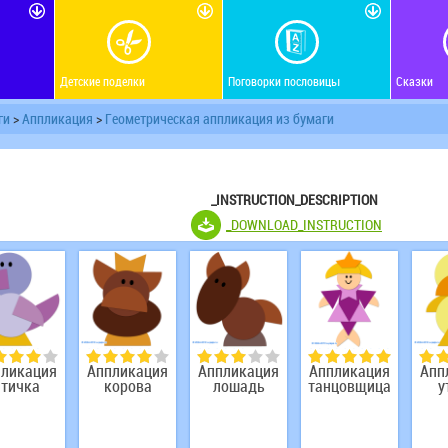
Детские поделки
Поговорки пословицы
Сказки
ги
>
Аппликация
>
Геометрическая аппликация из бумаги
_INSTRUCTION_DESCRIPTION
_DOWNLOAD_INSTRUCTION
пликация
Аппликация
Аппликация
Аппликация
Апп
птичка
корова
лошадь
танцовщица
у