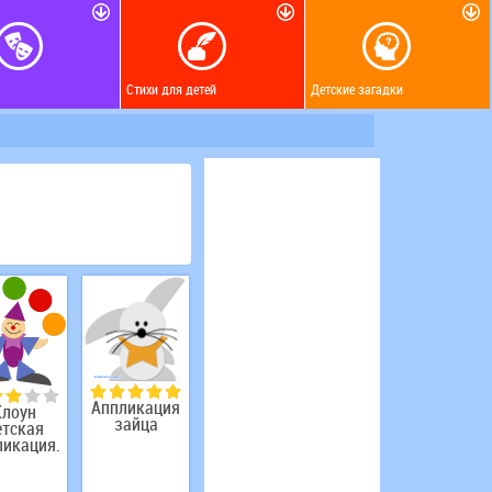
Стихи для детей
Детские загадки
Аппликация
Клоун
зайца
етская
ликация.