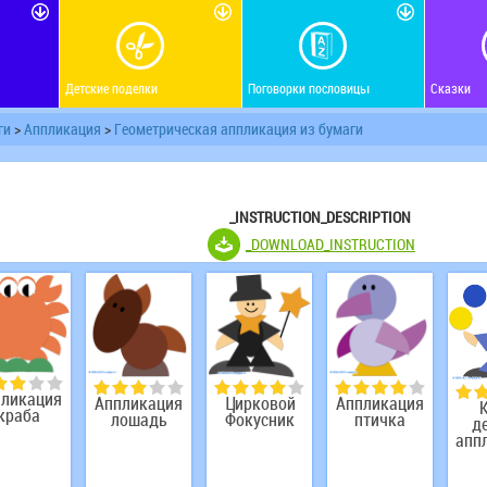
Детские поделки
Поговорки пословицы
Сказки
ги
>
Аппликация
>
Геометрическая аппликация из бумаги
_INSTRUCTION_DESCRIPTION
_DOWNLOAD_INSTRUCTION
пликация
Аппликация
Цирковой
Аппликация
краба
лошадь
Фокусник
птичка
д
апп