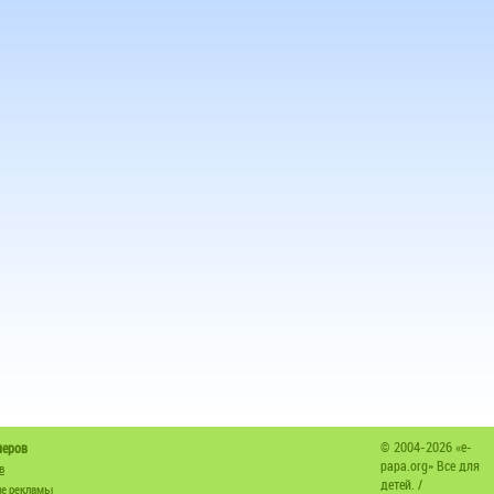
© 2004-2026 «e-
неров
papa.org» Все для
в
детей. /
е рекламы