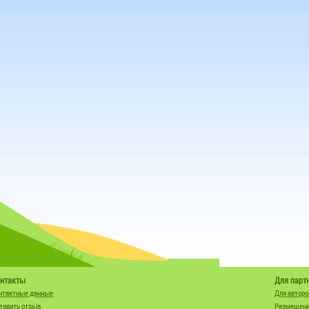
нтакты
Для парт
нтактные данные
Для авторо
тавить отзыв
Размещени