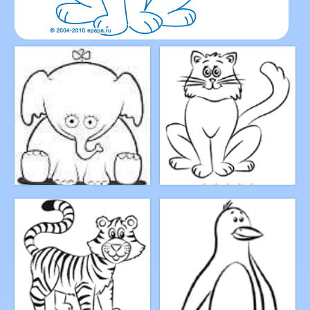
Как нарисовать кошку
Как рисовать мультяшного
слона