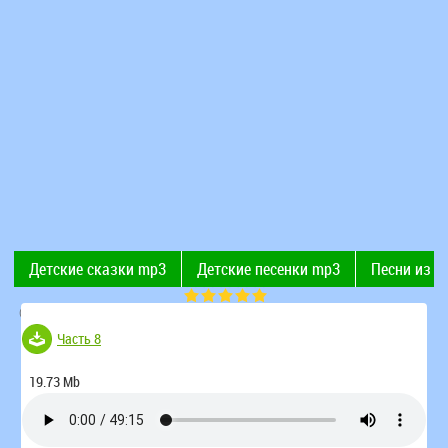
Детские сказки mp3
Детские песенки mp3
Песни из 
Современные детские песни
Поют дети
Рингтоны
(Голосов 52)
Часть 8
19.73 Mb