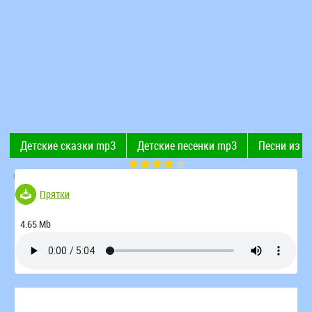
Детские сказки mp3
Детские песенки mp3
Песни из 
Современные детские песни
Поют дети
Рингтоны
(Голосов 116)
Прятки
4.65 Mb