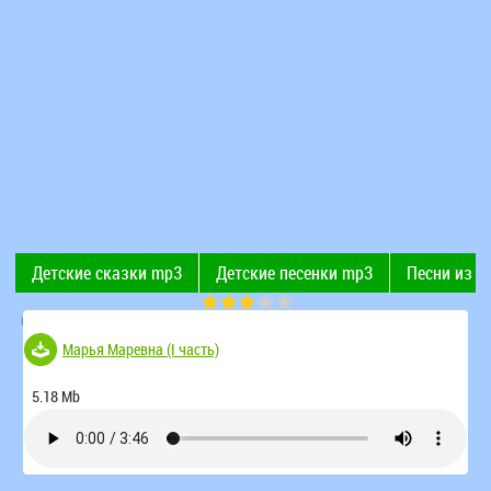
Детские сказки mp3
Детские песенки mp3
Песни из 
Современные детские песни
Поют дети
Рингтоны
(Голосов 52)
Марья Маревна (I часть)
5.18 Mb