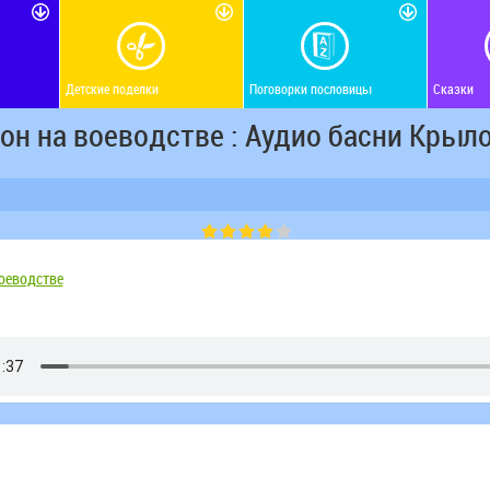
Детские поделки
Поговорки пословицы
Сказки
он на воеводстве : Аудио басни Крыл
оеводстве