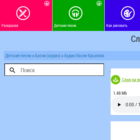
Раскраски
Детские песни
Как рисовать
Сл
Детские песни
>
Басни (аудио)
>
Аудио басни Крылова
(Голосов 49)
Слон на в
1.48 Mb