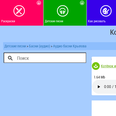
Раскраски
Детские песни
Как рисовать
К
Детские песни
>
Басни (аудио)
>
Аудио басни Крылова
(Голосов 76)
Котёнок и
1.64 Mb