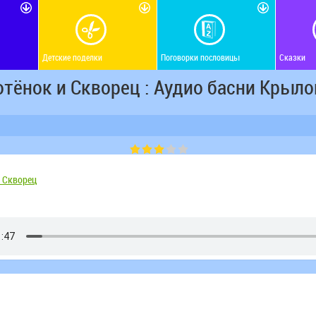
Детские поделки
Поговорки пословицы
Сказки
отёнок и Скворец : Аудио басни Крыло
 Скворец