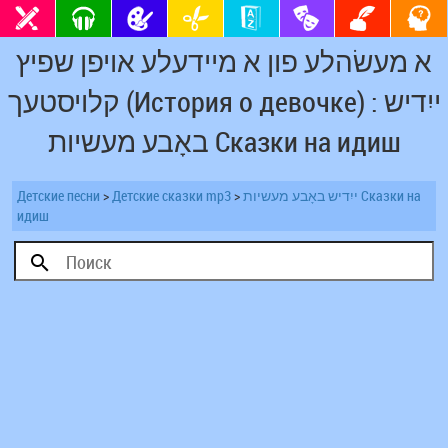
א מעשׂהלע פון א מיידעלע אויפן שפיץ
קלויסטעך (История о девочке) : ייִדיש
באָבע מעשיות Сказки на идиш
Детские песни
>
Детские сказки mp3
>
ייִדיש באָבע מעשיות Сказки на
идиш