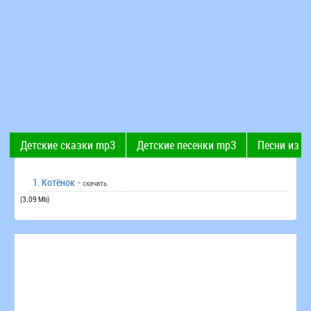
Детские сказки mp3
Детские песенки mp3
Песни из 
Современные детские песни
Поют дети
Рингтоны
1. Котёнок -
скачать
(3.09 Mb)